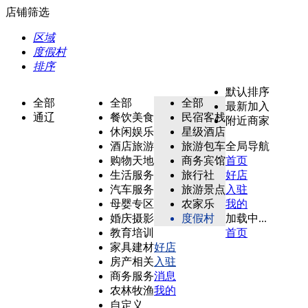
店铺筛选
区域
度假村
排序
默认排序
全部
全部
全部
最新加入
通辽
餐饮美食
民宿客栈
附近商家
休闲娱乐
星级酒店
酒店旅游
旅游包车
全局导航
购物天地
商务宾馆
首页
生活服务
旅行社
好店
汽车服务
旅游景点
入驻
母婴专区
农家乐
我的
婚庆摄影
度假村
加载中...
教育培训
首页
家具建材
好店
房产相关
入驻
商务服务
消息
农林牧渔
我的
自定义