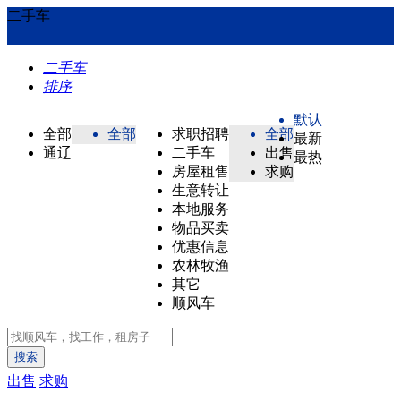
二手车
二手车
排序
默认
全部
全部
求职招聘
全部
最新
通辽
二手车
出售
最热
房屋租售
求购
生意转让
本地服务
物品买卖
优惠信息
农林牧渔
其它
顺风车
搜索
出售
求购