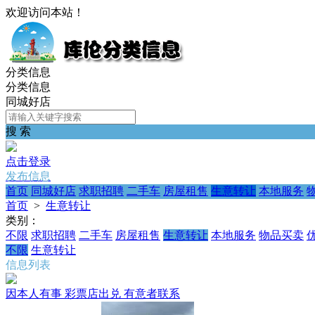
欢迎访问本站！
分类信息
分类信息
同城好店
搜 索
点击登录
发布信息
首页
同城好店
求职招聘
二手车
房屋租售
生意转让
本地服务
首页
>
生意转让
类别：
不限
求职招聘
二手车
房屋租售
生意转让
本地服务
物品买卖
不限
生意转让
信息列表
因本人有事 彩票店出兑 有意者联系