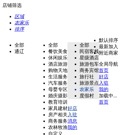
店铺筛选
区域
农家乐
排序
默认排序
全部
全部
全部
最新加入
通辽
餐饮美食
民宿客栈
附近商家
休闲娱乐
星级酒店
酒店旅游
旅游包车
全局导航
购物天地
商务宾馆
首页
生活服务
旅行社
好店
汽车服务
旅游景点
入驻
母婴专区
农家乐
我的
婚庆摄影
度假村
加载中...
教育培训
首页
家具建材
好店
房产相关
入驻
商务服务
消息
农林牧渔
我的
自定义