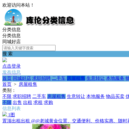
欢迎访问本站！
分类信息
分类信息
同城好店
搜 索
点击登录
发布信息
首页
同城好店
求职招聘
二手车
房屋租售
生意转让
本地服务
首页
>
房屋租售
类别：
不限
求职招聘
二手车
房屋租售
生意转让
本地服务
物品买卖
不限
出售
出租
求租
求购
信息列表
1图
置顶
出租出租 @@老城黄金位置、交通便利、价格实惠、随时看