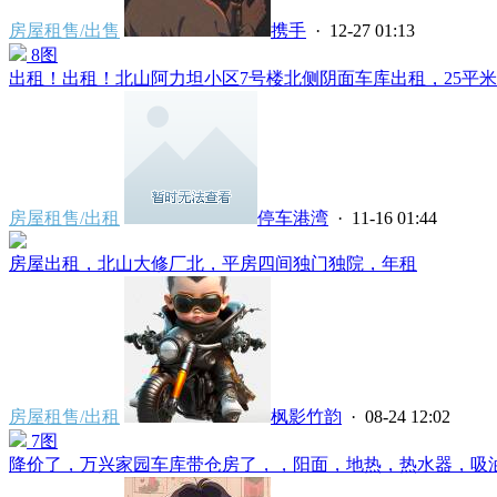
房屋租售/出售
携手
· 12-27 01:13
8图
出租！出租！北山阿力坦小区7号楼北侧阴面车库出租，25平米，
房屋租售/出租
停车港湾
· 11-16 01:44
房屋出租，北山大修厂北，平房四间独门独院，年租
房屋租售/出租
枫影竹韵
· 08-24 12:02
7图
降价了，万兴家园车库带仓房了，，阳面，地热，热水器，吸油烟机