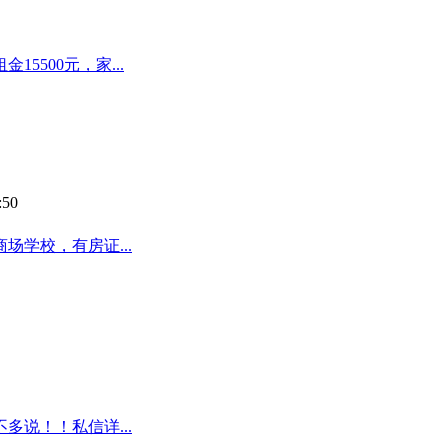
500元，家...
:50
学校，有房证...
说！！私信详...