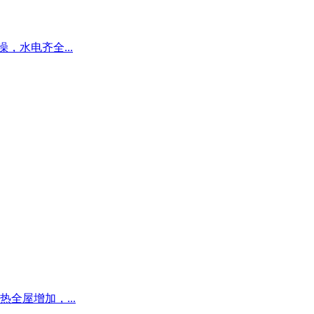
，水电齐全...
全屋增加，...