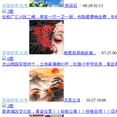
房屋租售/出售
雨花石
· 08-28 02:13
5图
出租广汇小区二楼，两室一厅一卫一厨，包取暖费物业费，年租金15
房屋租售/出租
相爱容易相处难...
· 07-25 06
6图
北山桃园宾馆对个，土地家属楼83平，红旗小学学区房，靠近商场
房屋租售/出售
天高云淡
· 10-27 10:06
2图
新老城区交汇处，黄金位置！！短租公寓！！价格合理！！话不多