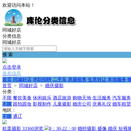
欢迎访问本站！
同城好店
分类信息
同城好店
搜 索
点击登录
发布信息
首页
同城好店
求职招聘
二手车
房屋租售
生意转让
本地服务
首页
>
同城好店
>
婚庆摄影
分类：
不限
餐饮美食
休闲娱乐
酒店旅游
购物天地
生活服务
汽车服务
不限
跟拍跟妆
影视制作
儿童摄影
婚庆公司
庆典礼仪
婚车租赁
地区：
不限
通辽
杭盖摄影
33360浏览
8：30-22：00
婚纱摄影
摄像
婚庆
短视