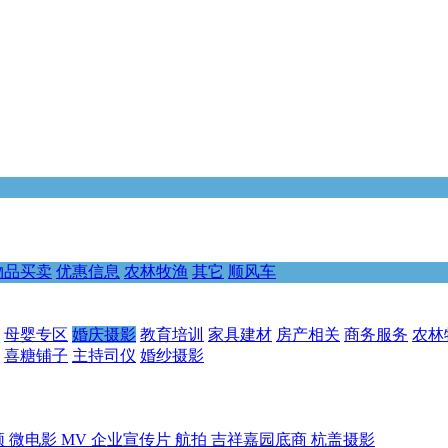
物品买卖
优惠信息
农林牧渔
其它
顺风车
母婴专区
婚庆摄影
教育培训
家具建材
房产相关
商务服务
农林
喜糖铺子
主持司仪
婚纱摄影
频
微电影
MV
企业宣传片
航拍
吉祥嘉园底商 杭盖摄影