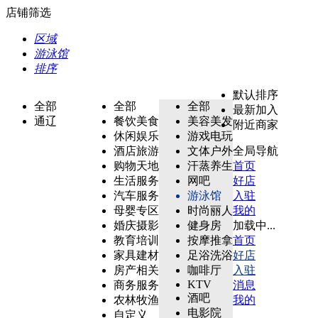
店铺筛选
区域
游泳馆
排序
默认排序
全部
全部
全部
最新加入
通辽
餐饮美食
美容美发
附近商家
休闲娱乐
游戏电玩
酒店旅游
文体户外
全局导航
购物天地
汗蒸养生
首页
生活服务
网吧
好店
汽车服务
游泳馆
入驻
母婴专区
时尚丽人
我的
婚庆摄影
健身房
加载中...
教育培训
按摩推拿
首页
家具建材
足浴洗浴
好店
房产相关
咖啡厅
入驻
KTV
商务服务
消息
酒吧
农林牧渔
我的
电影院
自定义