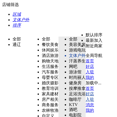
店铺筛选
区域
文体户外
排序
默认排序
全部
全部
全部
最新加入
通辽
餐饮美食
美容美发
附近商家
休闲娱乐
游戏电玩
酒店旅游
文体户外
全局导航
购物天地
汗蒸养生
首页
生活服务
网吧
好店
汽车服务
游泳馆
入驻
母婴专区
时尚丽人
我的
婚庆摄影
健身房
加载中...
教育培训
按摩推拿
首页
家具建材
足浴洗浴
好店
房产相关
咖啡厅
入驻
KTV
商务服务
消息
酒吧
农林牧渔
我的
电影院
自定义