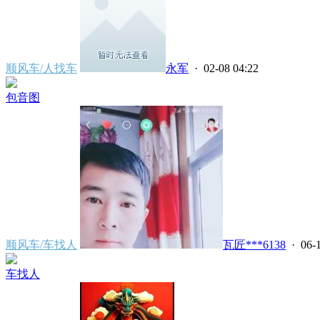
顺风车/人找车
永军
· 02-08 04:22
包音图
顺风车/车找人
瓦匠***6138
· 06-1
车找人