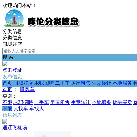
欢迎访问本站！
分类信息
分类信息
同城好店
搜 索
点击登录
发布信息
首页
同城好店
求职招聘
二手车
房屋租售
生意转让
本地服务
首页
>
顺风车
类别：
不限
求职招聘
二手车
房屋租售
生意转让
本地服务
物品买卖
不限
人找车
车找人
信息列表
通辽飞机场