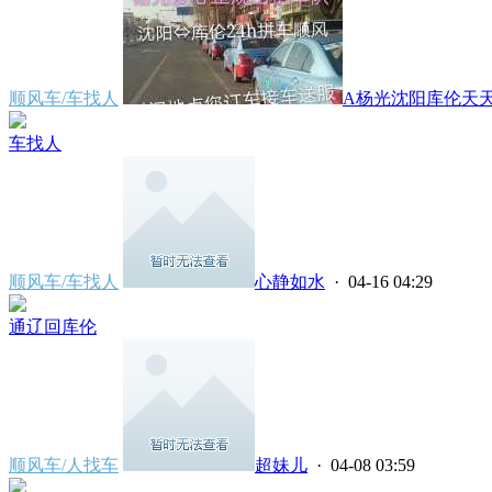
顺风车/车找人
A杨光沈阳库伦天天拼
车找人
顺风车/车找人
心静如水
· 04-16 04:29
通辽回库伦
顺风车/人找车
超妹儿
· 04-08 03:59