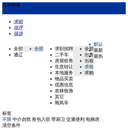
房屋租售
求租
排序
筛选
默认
全部
全部
求职招聘
全部
最新
通辽
二手车
出售
最热
房屋租售
出租
生意转让
求租
本地服务
求购
物品买卖
优惠信息
农林牧渔
其它
顺风车
标签
不限
中介勿扰
拎包入驻
带厨卫
交通便利
电梯房
清空条件