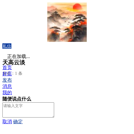
私信
正在加载...
天高云淡
首页
发布：1 条
好店
发布
消息
我的
随便说点什么
取消
确定