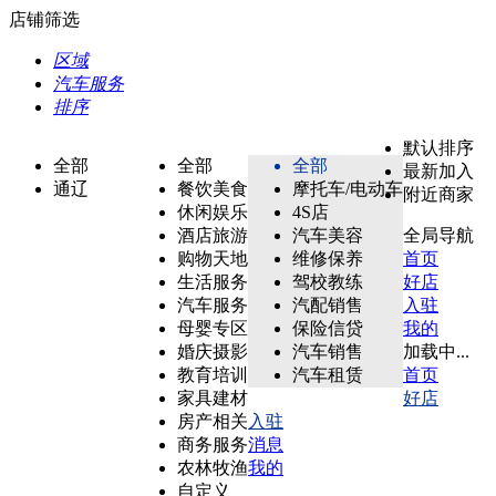
店铺筛选
区域
汽车服务
排序
默认排序
全部
全部
全部
最新加入
通辽
餐饮美食
摩托车/电动车
附近商家
休闲娱乐
4S店
酒店旅游
汽车美容
全局导航
购物天地
维修保养
首页
生活服务
驾校教练
好店
汽车服务
汽配销售
入驻
母婴专区
保险信贷
我的
婚庆摄影
汽车销售
加载中...
教育培训
汽车租赁
首页
家具建材
好店
房产相关
入驻
商务服务
消息
农林牧渔
我的
自定义