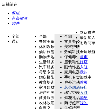
店铺筛选
区域
茗茶烟酒
排序
默认排序
全部
全部
全部
最新加入
通辽
餐饮美食
文具办公
附近商家
休闲娱乐
美容护肤
酒店旅游
数码科技
全局导航
购物天地
保健养生
首页
生活服务
服装鞋包
好店
汽车服务
眼镜饰品
入驻
母婴专区
家用电器
我的
婚庆摄影
手机专卖
加载中...
教育培训
户外运动
首页
家具建材
茗茶烟酒
好店
房产相关
珠宝钟表
入驻
商务服务
鲜花礼品
消息
农林牧渔
商行超市
我的
自定义
生鲜特产