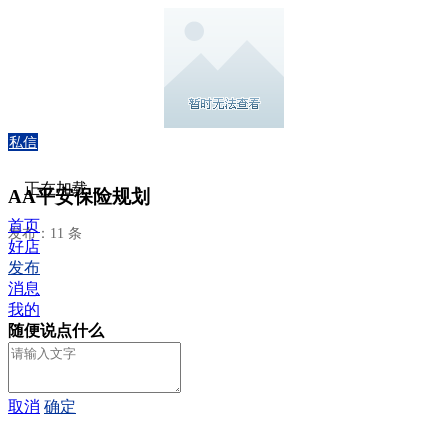
私信
正在加载...
AA平安保险规划
首页
发布：11 条
好店
发布
消息
我的
随便说点什么
取消
确定