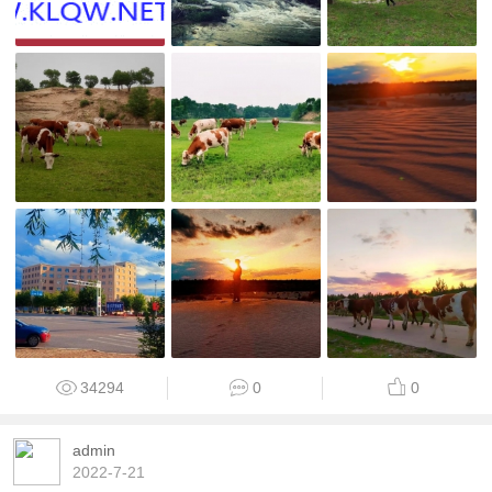
34294
0
0
admin
2022-7-21