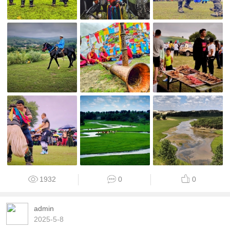
1932
0
0
admin
2025-5-8