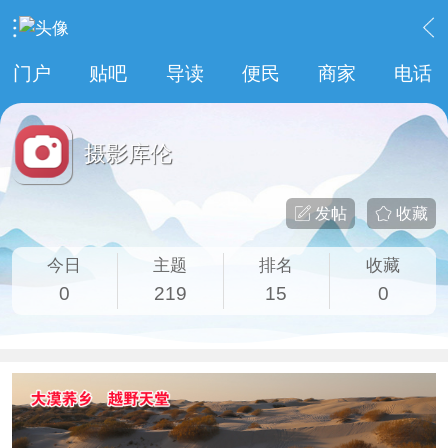
›
库伦信息
›
摄影库伦
门户
贴吧
导读
便民
商家
电话
摄影库伦
发帖
收藏
今日
主题
排名
收藏
0
219
15
0