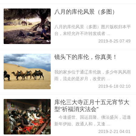
八月的库伦风景（多图）
八月的库伦风景（多图）图片版权归本平
台，未经允许不许转发或者 ...
2019-8-25 07:49
镜头下的库伦，你真美！
我的家乡位于通辽库伦旗，多少年风风雨
雨，流走的是岁月，改变的 ...
2019-6-18 02:10
库伦三大寺正月十五元宵节大
型“祈福消灾法会”
今逢盛世、国运昌隆、佛法盛兴，适逢
新年伊始、政通人和，又逢 ...
2019-2-21 04:01