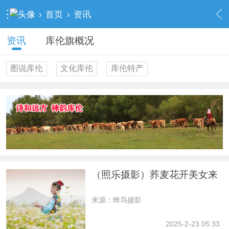
›
首页
›
资讯
资讯
库伦旗概况
图说库伦
文化库伦
库伦特产
（照乐摄影）荞麦花开美女来
来源：蜂鸟摄影
2025-2-23 05:33