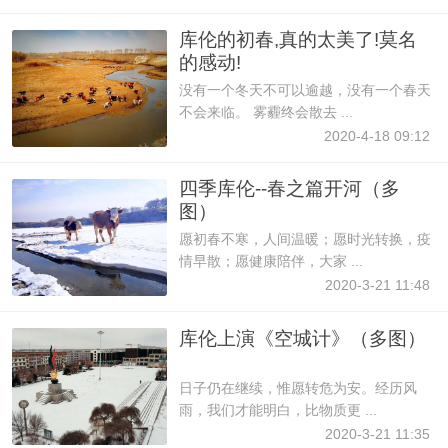
库伦的初春,真的太美了!莫名
的感动!
没有一个冬天不可以逾越，没有一个春天
不会来临。 雾霾终会散去 ...
2020-4-18 09:12
四季库伦--春之篇开河（多
图）
愿初春不寒，人间温暖；愿时光转换，疫
情早散；愿健康陪伴，大家 ...
2020-3-21 11:48
库伦上演《空城计》（多图）
日子仍在继续，惟愿转危为安。经历风
雨，我们才能明白，比物质更 ...
2020-3-21 11:35