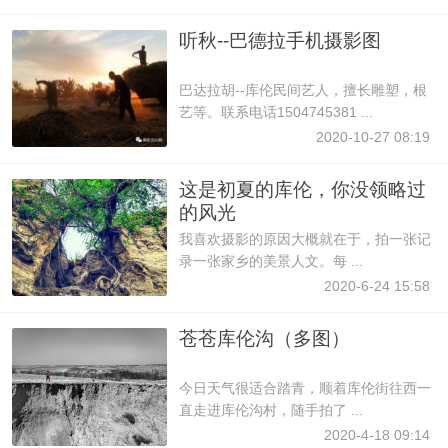
听秋--巴德拉手机摄影图
巴达拉胡--库伦民间艺人，擅长雕塑，根
艺等。联系电话1504745381 ...
2020-10-27 08:19
这是初夏的库伦，你没领略过
的风光
我喜欢摄影的原因大概就在于，拍一张记
录一张家乡的美景人文。每 ...
2020-6-24 15:58
苍苍库伦沟（多图）
今日天气很适合踏青，顺着库伦街往西一
直走进库伦沟村，随手拍了 ...
2020-4-18 09:14