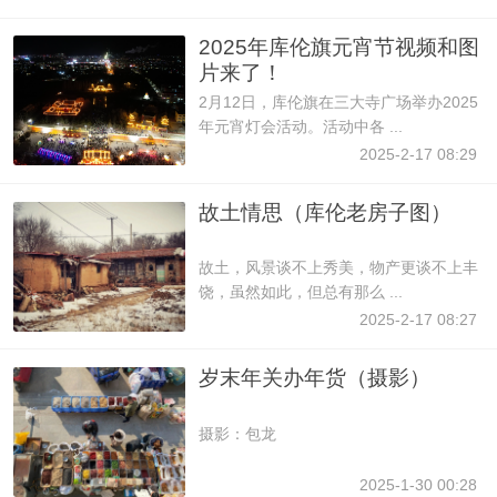
2025年库伦旗元宵节视频和图
片来了！
2月12日，库伦旗在三大寺广场举办2025
年元宵灯会活动。活动中各 ...
2025-2-17 08:29
故土情思（库伦老房子图）
故土，风景谈不上秀美，物产更谈不上丰
饶，虽然如此，但总有那么 ...
2025-2-17 08:27
岁末年关办年货（摄影）
摄影：包龙
2025-1-30 00:28