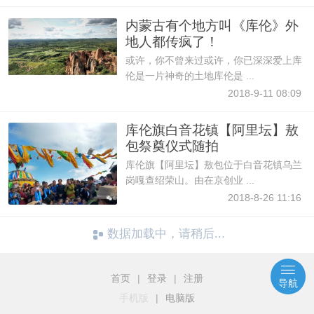
内蒙古有个地方叫《库伦》外
地人都传疯了！
或许，你不曾来过或许，你已深深爱上库
伦是一片神奇的土地库伦是 ...
2018-9-11 08:09
库伦旗白音花镇【阿里坛】敖
包祭奠仪式随拍
库伦旗【阿里坛】敖包位于白音花镇乌兰
岗嘎查绍荣山。由在京创业 ...
2018-8-26 11:16
数据加载中，请稍后...
首页
|
登录
|
注册
导航
手机版
|
电脑版