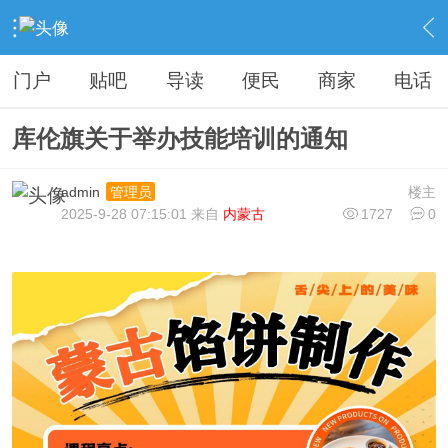
›
库伦生活
›
库伦美食
›
内容
门户
贴吧
导读
便民
商家
电话
库伦旗关于举办技能培训的通知
admin
楼主
管理员
2025-9-28 07:15:01 来自
内蒙古
1727
0