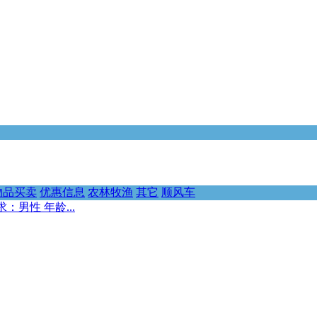
物品买卖
优惠信息
农林牧渔
其它
顺风车
男性 年龄...