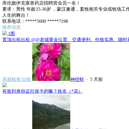
库伦旗伊克塞兽药店招聘营业员一名！
要求：男性 年龄25-30岁 ，蒙汉兼通，畜牧相关专业或牧
人生的舞台！
联系电话：*****5600 *****7198
推荐信息
1图
置顶
出租出租 @@老城黄金位置、交通便利、价格实惠、随时看
房屋租售/出租
神经蛙
·
5 天前
有捡到身份证社保卡的嘛？姓名（*花）