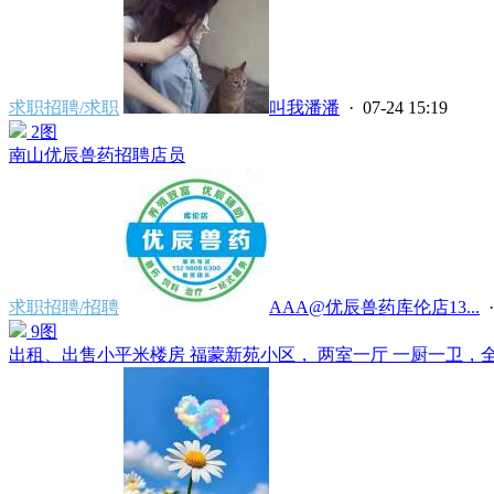
求职招聘/求职
叫我潘潘
· 07-24 15:19
2图
南山优辰兽药招聘店员
求职招聘/招聘
AAA@优辰兽药库伦店13...
·
9图
出租、出售小平米楼房 福蒙新苑小区， 两室一厅 一厨一卫，全新