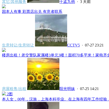
其它/其他服务
十孟九他
·
3 天前
因本人有事 彩票店出兑 有意者联系
生意转让/生意转让
CCTV5
· 07-27 23:21
楼房出租！老交警队家属楼3单元3楼！面积70多平米！家电齐全
房屋租售/出租
阳光明妹
· 07-25 14:21
2图
本人女，00年，汉族，上海本科毕业。在上海有四年工作经验，干