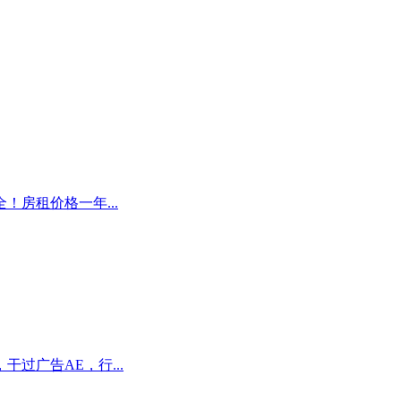
！房租价格一年...
过广告AE，行...