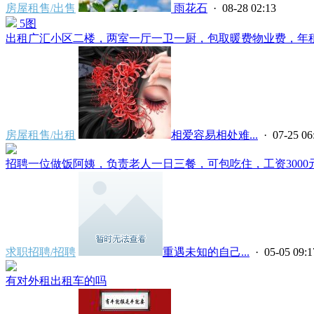
房屋租售/出售
雨花石
· 08-28 02:13
5图
出租广汇小区二楼，两室一厅一卫一厨，包取暖费物业费，年租金15
房屋租售/出租
相爱容易相处难...
· 07-25 06
招聘一位做饭阿姨，负责老人一日三餐，可包吃住，工资3000元
求职招聘/招聘
重遇未知的自己...
· 05-05 09:1
有对外租出租车的吗