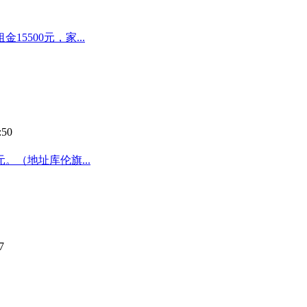
500元，家...
:50
。（地址库伦旗...
7