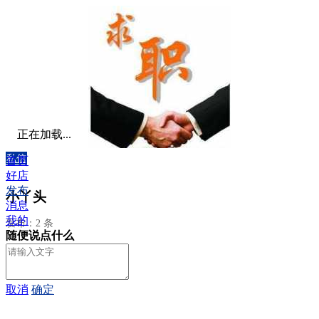
正在加载...
私信
首页
好店
发布
小丫头
消息
我的
发布：2 条
随便说点什么
取消
确定