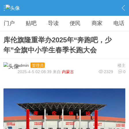
›
库伦生活
›
校友情深
›
内容
门户
贴吧
导读
便民
商家
电话
库伦旗隆重举办2025年“奔跑吧，少
年”全旗中小学生春季长跑大会
admin
楼主
管理员
2025-4-5 02:08:39 来自
内蒙古
2329
0