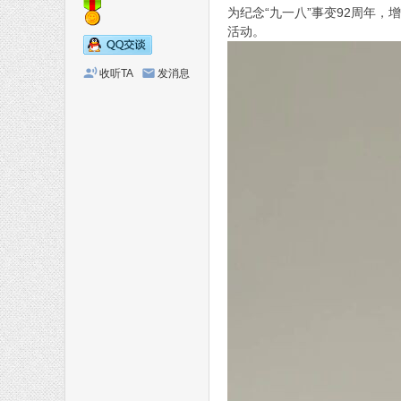
为纪念“九一八”事变92周年
点
活动。
点
滴
收听TA
发消息
滴