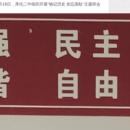
18日，库伦二中组织开展“铭记历史 勿忘国耻”主题班会