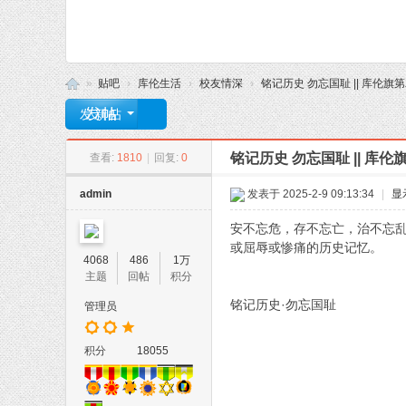
»
贴吧
›
库伦生活
›
校友情深
›
铭记历史 勿忘国耻 || 库伦旗第
库
发新帖
伦
铭记历史 勿忘国耻 || 库
查看:
1810
|
回复:
0
旗
元
admin
发表于 2025-2-9 09:13:34
|
显
火
安不忘危，存不忘亡，治不忘乱
网
或屈辱或惨痛的历史记忆。
4068
486
1万
--
主题
回帖
积分
记
铭记历史·勿忘国耻
管理员
录
库
积分
18055
伦
的