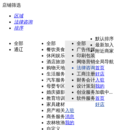
店铺筛选
区域
法律咨询
排序
默认排序
全部
全部
全部
最新加入
通辽
餐饮美食
广告传媒
附近商家
休闲娱乐
印刷包装
酒店旅游
网络营销
全局导航
购物天地
法律咨询
首页
生活服务
工商注册
好店
汽车服务
财务会计
入驻
母婴专区
设计策划
我的
婚庆摄影
创业服务
加载中...
教育培训
软件服务
首页
家具建材
好店
房产相关
入驻
商务服务
消息
农林牧渔
我的
自定义