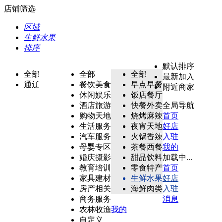
店铺筛选
区域
生鲜水果
排序
默认排序
全部
全部
全部
最新加入
通辽
餐饮美食
早点早餐
附近商家
休闲娱乐
饭店餐厅
酒店旅游
快餐外卖
全局导航
购物天地
烧烤麻辣
首页
生活服务
夜宵天地
好店
汽车服务
火锅香辣
入驻
母婴专区
茶餐西餐
我的
婚庆摄影
甜品饮料
加载中...
教育培训
零食特产
首页
家具建材
生鲜水果
好店
房产相关
海鲜肉类
入驻
商务服务
消息
农林牧渔
我的
自定义