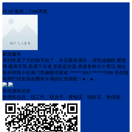
本地服务
01-09 发布，3366浏览
家政服务
来到年底了大扫除开始了，本店服务项目：清洗油烟机 擦玻
璃 楼房开荒 疏通下水道 安装监控器 承接各种大小零活 地址
塞外明珠小区南门西侧雅幸家政 *****3863 *****7098 等你致
电帮忙转发朋友圈有丰厚的红包领取！●﹏●...
库伦便民信息
发便民信息、找工作、租房子、查电话、找好店、抢优惠。