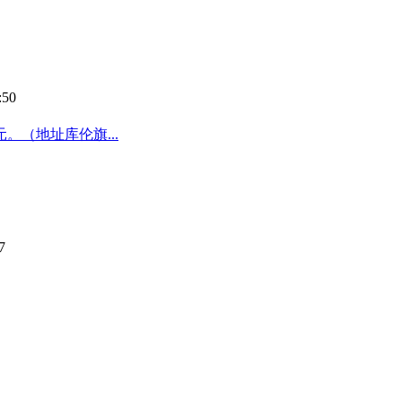
:50
。（地址库伦旗...
7