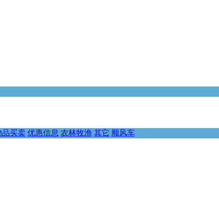
物品买卖
优惠信息
农林牧渔
其它
顺风车