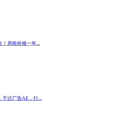
！房租价格一年...
过广告AE，行...