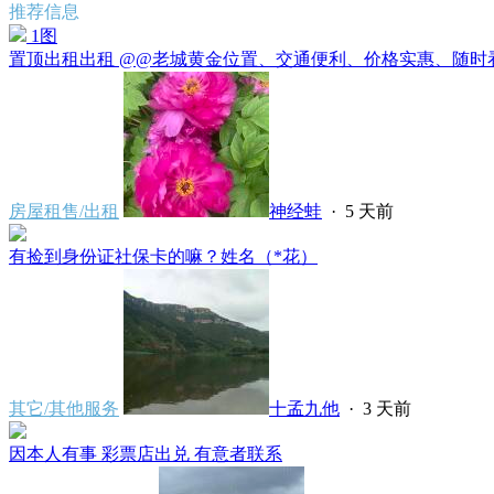
推荐信息
1图
置顶
出租出租 @@老城黄金位置、交通便利、价格实惠、随时看
房屋租售/出租
神经蛙
·
5 天前
有捡到身份证社保卡的嘛？姓名（*花）
其它/其他服务
十孟九他
·
3 天前
因本人有事 彩票店出兑 有意者联系