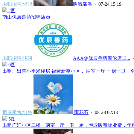
求职招聘/求职
叫我潘潘
· 07-24 15:19
2图
南山优辰兽药招聘店员
求职招聘/招聘
AAA@优辰兽药库伦店13...
·
9图
出租、出售小平米楼房 福蒙新苑小区， 两室一厅 一厨一卫，全新
房屋租售/出售
雨花石
· 08-28 02:13
5图
出租广汇小区二楼，两室一厅一卫一厨，包取暖费物业费，年租金15