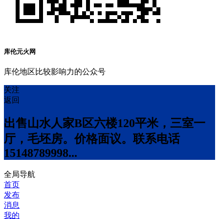
库伦元火网
库伦地区比较影响力的公众号
关注
返回
出售山水人家B区六楼120平米，三室一
厅，毛坯房。价格面议。联系电话
15148789998...
全局导航
首页
发布
消息
我的