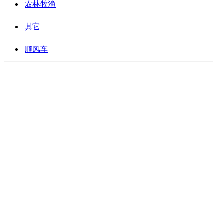
农林牧渔
其它
顺风车