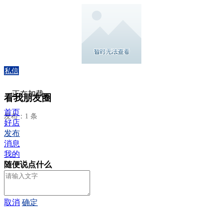
私信
正在加载...
看我朋友圈
首页
发布：1 条
好店
发布
消息
我的
随便说点什么
取消
确定