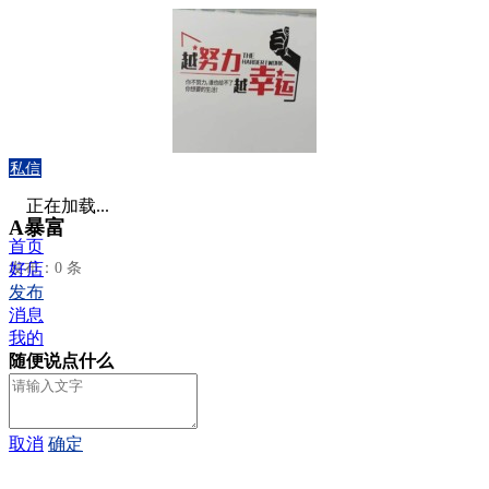
私信
正在加载...
A暴富
首页
发布：0 条
好店
发布
消息
我的
随便说点什么
取消
确定