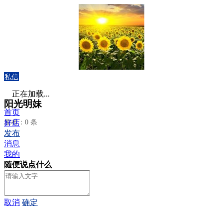
私信
正在加载...
阳光明妹
首页
发布：0 条
好店
发布
消息
我的
随便说点什么
取消
确定